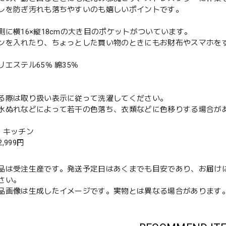
レを防ぎ汚れも落ちやすいのも嬉しいポイントです。
側に横16×縦18cmの大き目のポケットがついています。
ンを入れたり、ちょっとした買い物のときにもお財布やスマホを
エステル65％ 綿35％
る際は取り扱い表示に従って洗濯してください。
水ぬれなどによって若干の色落ち、衣類などに色移りする場合が
・キッチン
2,999円
品は受注生産です。発送予定日はあくまでも目安であり、お届け
さい。
品画像は生成したイメージです。実物とは異なる場合があります