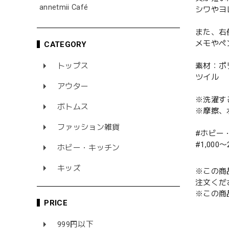
annetmii Café
シワやヨ
また、右
メモやペ
CATEGORY
トップス
素材：ポリ
ツイル
アウター
※洗濯す
ボトムス
※摩擦、
ファッション雑貨
#ホビー
#1,000〜
ホビー・キッチン
キッズ
※この商
注文くだ
※この商
PRICE
999円以下