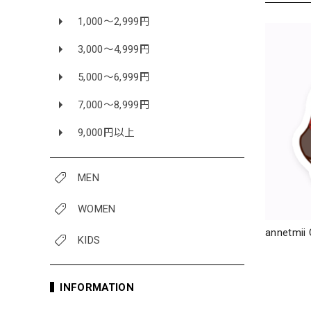
1,000〜2,999円
3,000〜4,999円
5,000〜6,999円
7,000〜8,999円
9,000円以上
MEN
WOMEN
annetm
KIDS
INFORMATION