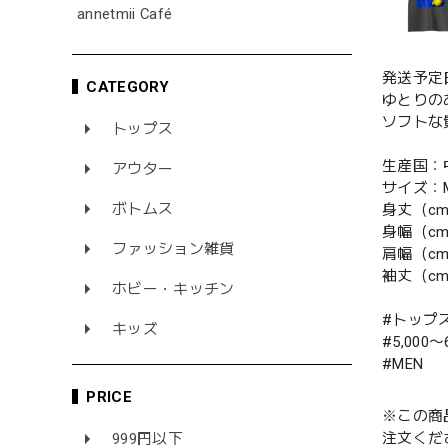
annetmii Café
発送予定日: 
CATEGORY
ゆとりの
ソフトな
トップス
生産国：
アウター
サイズ：M /
ボトムス
身丈（cm）
身幅（cm）
ファッション雑貨
肩幅（cm） 
袖丈（cm） 
ホビー・キッチン
#トップ
キッズ
#5,000〜
#MEN
PRICE
※この商
注文くだ
999円以下